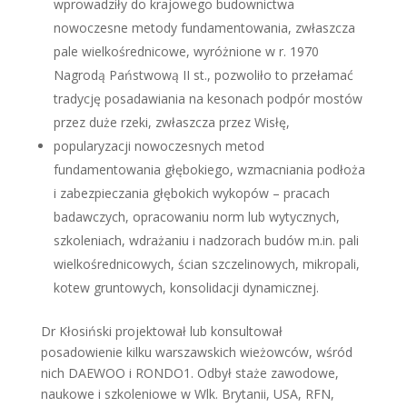
wprowadziły do krajowego budownictwa
nowoczesne metody fundamentowania, zwłaszcza
pale wielkośrednicowe, wyróżnione w r. 1970
Nagrodą Państwową II st., pozwoliło to przełamać
tradycję posadawiania na kesonach podpór mostów
przez duże rzeki, zwłaszcza przez Wisłę,
popularyzacji nowoczesnych metod
fundamentowania głębokiego, wzmacniania podłoża
i zabezpieczania głębokich wykopów – pracach
badawczych, opracowaniu norm lub wytycznych,
szkoleniach, wdrażaniu i nadzorach budów m.in. pali
wielkośrednicowych, ścian szczelinowych, mikropali,
kotew gruntowych, konsolidacji dynamicznej.
Dr Kłosiński projektował lub konsultował
posadowienie kilku warszawskich wieżowców, wśród
nich DAEWOO i RONDO1. Odbył staże zawodowe,
naukowe i szkoleniowe w Wlk. Brytanii, USA, RFN,