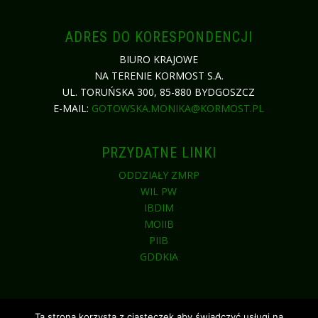
ADRES DO KORESPONDENCJI
BIURO KRAJOWE
NA TERENIE KORMOST S.A.
UL. TORUŃSKA 300, 85-880 BYDGOSZCZ
E-MAIL:
GOTOWSKA.MONIKA@KORMOST.PL
PRZYDATNE LINKI
ODDZIAŁY ZMRP
WIL PW
IBDIM
MOIIB
PIIB
GDDKIA
Ta strona korzysta z ciasteczek aby świadczyć usługi na