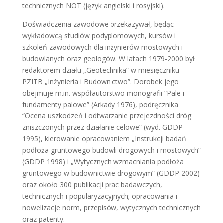
technicznych NOT (język angielski i rosyjski).
Doświadczenia zawodowe przekazywał, będąc
wykładowcą studiów podyplomowych, kursów i
szkoleń zawodowych dla inżynierów mostowych i
budowlanych oraz geologów. W latach 1979-2000 był
redaktorem działu „Geotechnika” w miesięczniku
PZITB „Inżynieria i Budownictwo”. Dorobek jego
obejmuje m.in. współautorstwo monografii “Pale i
fundamenty palowe” (Arkady 1976), podręcznika
“Ocena uszkodzeń i odtwarzanie przejezdności dróg
zniszczonych przez działanie celowe” (wyd. GDDP
1995), kierowanie opracowaniem „Instrukcji badań
podłoża gruntowego budowli drogowych i mostowych”
(GDDP 1998) i „Wytycznych wzmacniania podłoża
gruntowego w budownictwie drogowym” (GDDP 2002)
oraz około 300 publikacji prac badawczych,
technicznych i popularyzacyjnych; opracowania i
nowelizacje norm, przepisów, wytycznych technicznych
oraz patenty.