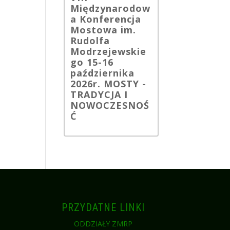
Międzynarodow
a Konferencja
Mostowa im.
Rudolfa
Modrzejewskie
go 15-16
października
2026r. MOSTY -
TRADYCJA I
NOWOCZESNOŚ
Ć
PRZYDATNE LINKI
I
ODDZIAŁY ZMRP