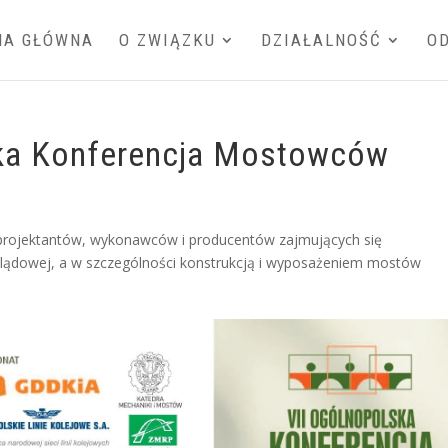
NA GŁÓWNA
O ZWIĄZKU
DZIAŁALNOŚĆ
O
ska Konferencja Mostowców
i, projektantów, wykonawców i producentów zajmujących się
i lądowej, a w szczególności konstrukcją i wyposażeniem mostów