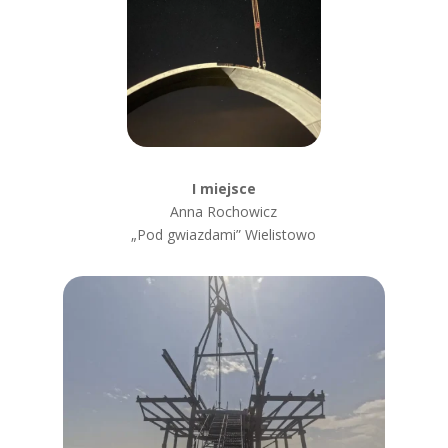
I miejsce
Anna Rochowicz
„P
od gwiazdami” Wielistowo