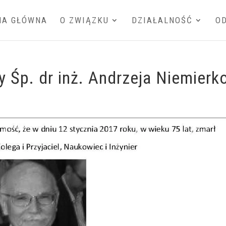
NA GŁÓWNA
O ZWIĄZKU
DZIAŁALNOŚĆ
O
Śp. dr inż. Andrzeja Niemierk