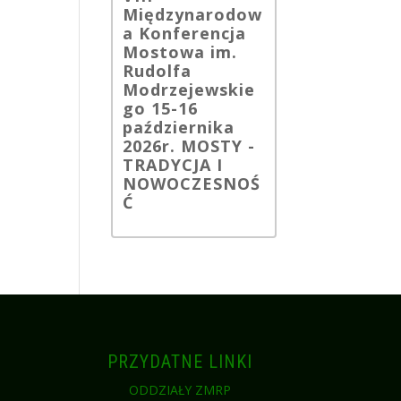
Międzynarodow
a Konferencja
Mostowa im.
Rudolfa
Modrzejewskie
go 15-16
października
2026r. MOSTY -
TRADYCJA I
NOWOCZESNOŚ
Ć
PRZYDATNE LINKI
I
ODDZIAŁY ZMRP