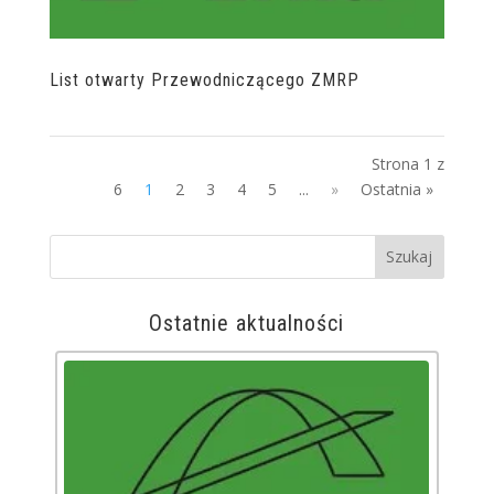
List otwarty Przewodniczącego ZMRP
Strona 1 z
6
1
2
3
4
5
...
»
Ostatnia »
Ostatnie aktualności