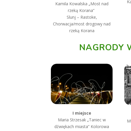
K
Kamila Kowalska „M
ost nad
rzeką Korana”
Slunj – Rastoke,
Chorwacja/most drogowy nad
rzeką Korana
NAGRODY W
I miejsce
Maria Strzesak „Taniec w
M
dźwiękach miasta” Kolorowa