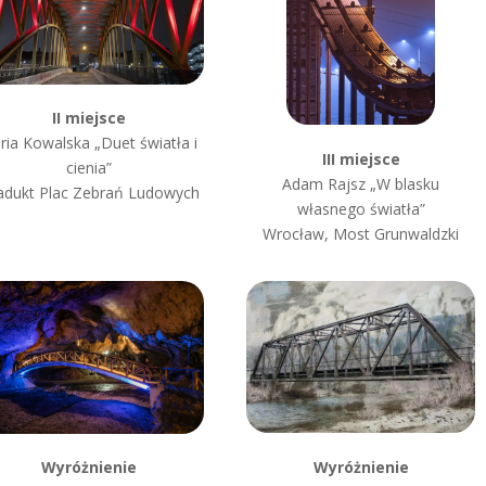
II miejsce
ria Kowalska „Duet światła i
III miejsce
cienia”
Adam Rajsz „W blasku
adukt Plac Zebrań Ludowych
własnego światła”
Wrocław, Most Grunwaldzki
Wyróżnienie
Wyróżnienie