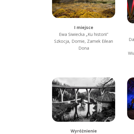
I miejsce
Ewa Siwiecka „Ku historii”
Da
Szkocja, Dornie, Zamek Eilean
Dona
Wi
Wyróżnienie