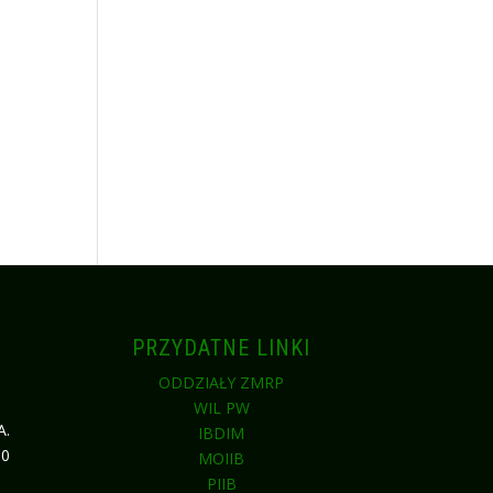
PRZYDATNE LINKI
I
ODDZIAŁY ZMRP
WIL PW
A.
IBDIM
80
MOIIB
PIIB