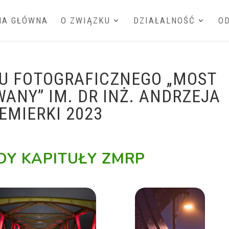
NA GŁÓWNA
O ZWIĄZKU
DZIAŁALNOŚĆ
O
U FOTOGRAFICZNEGO „MOST
ANY” IM. DR INŻ. ANDRZEJA
EMIERKI 2023
Y KAPITUŁY ZMRP