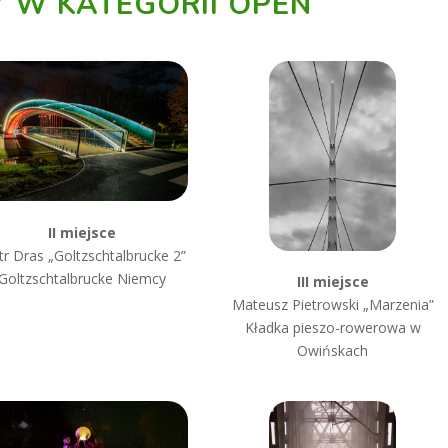
 W KATEGORII OPEN
II miejsce
tr Dras „Goltzschtalbrucke 2”
Goltzschtalbrucke Niemcy
III miejsce
Mateusz Pietrowski „Marzenia”
Kładka pieszo-rowerowa w
Owińskach