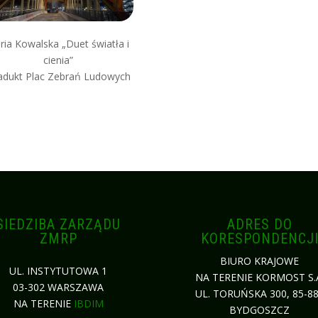
ria Kowalska „Duet światła i
cienia”
adukt Plac Zebrań Ludowych
SIEDZIBA ZARZĄDU
ADRES DO
ZMRP
KORESPONDENCJ
BIURO KRAJOWE
UL. INSTYTUTOWA 1
NA TERENIE KORMOST S.
03-302 WARSZAWA
UL. TORUŃSKA 300, 85-8
NA TERENIE
IBDIM
BYDGOSZCZ