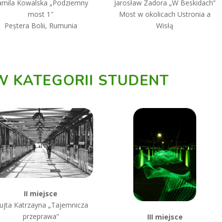
Jarosław Zadora „
W Beskidach”
amila Kowalska „P
odziemny
Most w okolicach Ustronia a
most 1″
Wisłą
Peștera Bolii, Rumunia
 KATEGORII STUDENT
II miejsce
ujta Katrzayna „Tajemnicza
przeprawa”
III miejsce