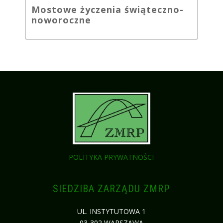
Mostowe życzenia świąteczno-
noworoczne
POLITYKA PRYWATNOŚCI
SIEDZIBA ZARZĄDU ZMRP
UL. INSTYTUTOWA 1
03-302 WARSZAWA