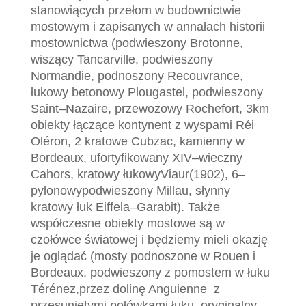
stanowiących przełom w budownictwie
mostowym i
zapisanych w annałach
historii
mostownictwa (podwieszony Brotonne,
wiszący Tancarville,
podwieszony
Normandie, podnoszony Recouvrance,
ł
u
k
o
w
y
b
e
t
o
n
o
w
y
P
l
o
u
g
a
s
t
e
l
,
p
o
d
w
i
e
s
z
o
n
y
S
a
i
n
t
–
N
a
z
a
i
r
e
,
p
r
z
e
w
o
z
o
w
y
R
o
c
h
e
f
o
r
t
,
3
k
m
o
b
i
e
k
t
y
ł
ą
c
z
ą
c
e
k
o
n
t
y
n
e
n
t
z
w
y
s
p
a
m
i
R
é
i
O
l
é
r
o
n
,
2
k
r
a
t
o
w
e
C
u
b
z
a
c
,
k
a
m
i
e
n
n
y
w
B
o
r
d
e
a
u
x
,
u
f
o
r
t
y
f
i
k
o
w
a
n
y
X
I
V
–
w
i
e
c
z
n
y
C
a
h
o
r
s
,
k
r
a
t
o
w
y
ł
u
k
o
w
y
V
i
a
u
r
(
1
9
0
2
)
,
6
–
p
y
l
o
n
o
w
y
p
o
d
w
i
e
s
z
o
n
y
M
i
l
l
a
u
,
s
ł
y
n
n
y
k
r
a
t
o
w
y
ł
u
k
E
i
f
f
e
l
a
–
G
a
r
a
b
i
t
)
. Także
współczesne
obiekty mostowe są w
czołówce światowej i będziemy mieli okazję
je oglądać (mosty podnoszone
w Rouen i
Bordeaux,
p
o
d
w
i
e
s
z
o
n
y
z
p
o
m
o
s
t
e
m
w
ł
u
k
u
T
é
r
é
n
e
z
,
p
r
z
e
z
d
o
l
i
n
ę
A
n
g
u
i
e
n
n
e
z
p
r
z
e
s
u
n
i
ę
t
y
m
i
p
o
ł
ó
w
k
a
m
i
ł
u
k
u
,
o
r
y
g
i
n
a
l
n
y