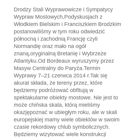
Drodzy
Stali
Wyprawowicze
i Sympatycy
Wypraw Mostowych
,
Po
dyskusjach z
Włodkiem Bielskim i Franciszkiem Brodzkim
postanowiliśmy w tym roku
odwiedzić
p
ółnocną i zachodnią Francję czyli
Normandię oraz mało na ogół
znaną
,
oryginalną
Bretanię i Wybrzeże
Atlantyku.
Od Bordeaux wyruszymy przez
Masyw Centralny do Paryża.
Termin
Wyprawy 7
–
21 czerwca 2014 r.
Tak się
akurat
składa, że
tereny przez, które
będziemy podróżować obfitują w
spektakularn
e
obiekty mostowe. Nie jest to
może chińska skala, którą mieliśmy
okazj
ę
poznać w ubiegłym roku,
ale w skali
europejskiej mamy wiele obiektów
w swoim
czasie
rekordowy ch
l
u
b
s
y
m
b
o
l
i
c
z
n
y
c
h
.
B
ę
d
z
i
e
m
y
w
i
z
y
t
o
w
a
ć
w
iele konstrukcji