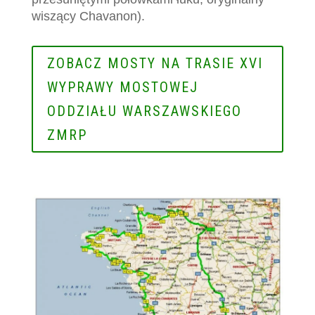
w
i
s
z
ą
cy
C
h
a
v
a
n
o
n
)
.
ZOBACZ MOSTY NA TRASIE XVI
WYPRAWY MOSTOWEJ
ODDZIAŁU WARSZAWSKIEGO
ZMRP