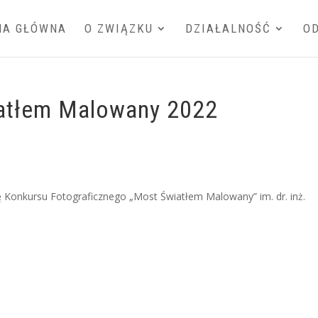
NA GŁÓWNA
O ZWIĄZKU
DZIAŁALNOŚĆ
O
atłem Malowany 2022
ę
Konkursu
Fotograficznego „Most Światłem Malowany” im. dr. inż.