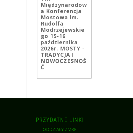
Międzynarodow
a Konferencja
Mostowa im.
Rudolfa
Modrzejewskie
go 15-16
października
2026r. MOSTY -
TRADYCJA I
NOWOCZESNOŚ
Ć
PRZYDATNE LINKI
I
ODDZIAŁY ZMRP