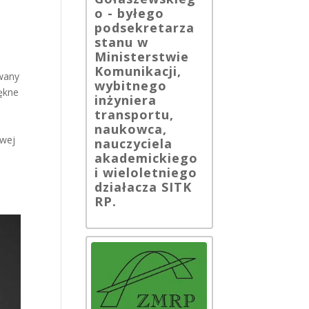
o - byłego
podsekretarza
stanu w
Ministerstwie
Komunikacji,
owany
wybitnego
ękne
inżyniera
transportu,
naukowca,
owej
nauczyciela
akademickiego
i wieloletniego
działacza SITK
RP.