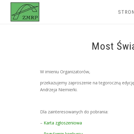
STRO
Most Świ
W imieniu Organizatorów,
przekazujemy zaproszenie na tegoroczną edycj
Andrzeja Niemierki.
Dla zainteresowanych do pobrania:
–
Karta zgłoszeniowa
–
Regulamin konkursu